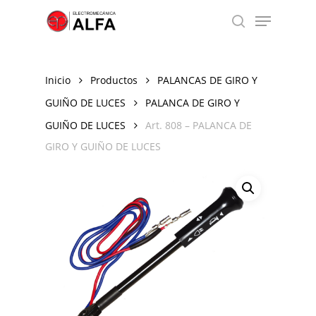
Skip
Menu
to
search
Close
main
Menu
content
Inicio
Productos
PALANCAS DE GIRO Y
GUIÑO DE LUCES
PALANCA DE GIRO Y
GUIÑO DE LUCES
Art. 808 – PALANCA DE
GIRO Y GUIÑO DE LUCES