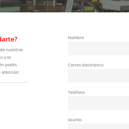
arte?
Nombre
 de nuestros
o y te
én podés
Correo electrónico
e atención:
Teléfono
Asunto