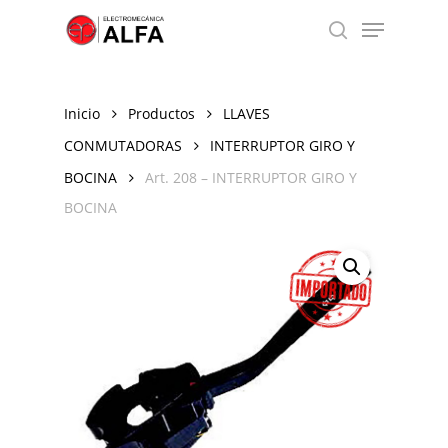
Skip
Menu
to
search
Close
main
Menu
content
Inicio
Productos
LLAVES
CONMUTADORAS
INTERRUPTOR GIRO Y
BOCINA
Art. 208 – INTERRUPTOR GIRO Y
BOCINA