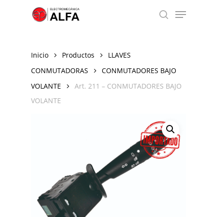
Skip
Menu
to
search
Close
main
Menu
content
Inicio
Productos
LLAVES
CONMUTADORAS
CONMUTADORES BAJO
VOLANTE
Art. 211 – CONMUTADORES BAJO
VOLANTE