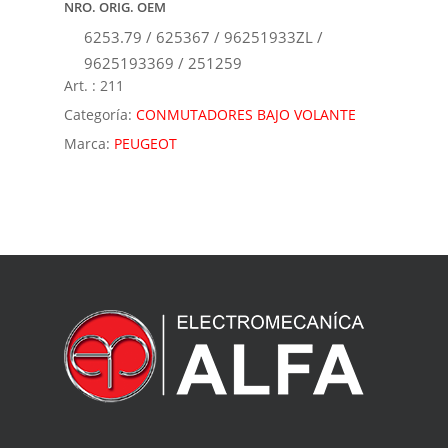
NRO. ORIG. OEM
6253.79 / 625367 / 96251933ZL /
9625193369 / 251259
Art. :
211
Categoría:
CONMUTADORES BAJO VOLANTE
Marca:
PEUGEOT