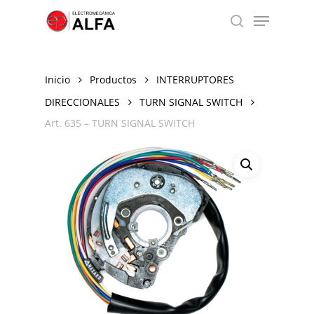
Skip
Menu
to
search
Close
main
Menu
content
Inicio
Productos
INTERRUPTORES
DIRECCIONALES
TURN SIGNAL SWITCH
Art. 635 – TURN SIGNAL SWITCH