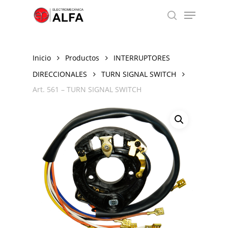
Skip
Menu
to
search
Close
main
Menu
content
Inicio
Productos
INTERRUPTORES
DIRECCIONALES
TURN SIGNAL SWITCH
Art. 561 – TURN SIGNAL SWITCH