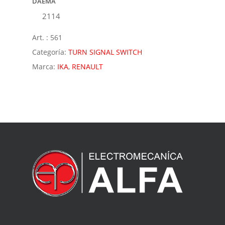
DAEMA
2114
Art. :
561
Categoría:
TURN SIGNAL SWITCH
Marca:
IKA
,
RENAULT