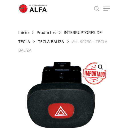
Skip
Menu
to
search
Close
main
Menu
content
Inicio
Productos
INTERRUPTORES DE
TECLA
TECLA BALIZA
Art. 90230 – TECLA
BALIZA