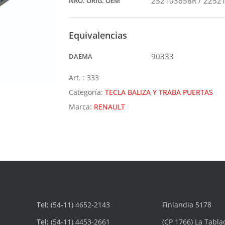
252103658R / 2252
NRO. ORIG. OEM
Equivalencias
90333
DAEMA
Art. :
333
Categoría:
TECLA BALIZA Y TRABA PUERTAS
Marca:
RENAULT
Tel:
(54-11) 4652-2143
Finlandia 5178
Tel:
(54-11) 4453-2661
(CP 1766) La Tabla