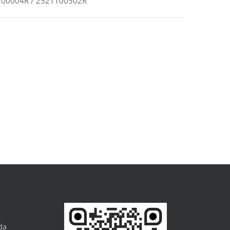
100004R / 2521100502R
da