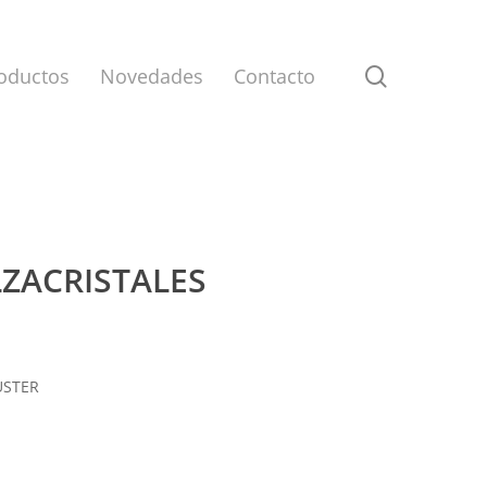
search
oductos
Novedades
Contacto
LZACRISTALES
USTER