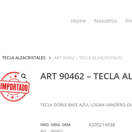
Home
Nosotros
Pr
TECLA ALZACRISTALES
ART 90462 – TECLA ALZACRISTALES
ART 90462 – TECLA A
a cerrar.
TECLA DOBLE BASE AZUL LOGAN-SANDERO-D
8200214938
NRO. ORIG. OEM
Art. :
90462