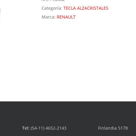
Categoría:
TECLA ALZACRISTALES
Marca:
RENAULT
Tel:
(54-11) 4652-2143
Finlandia 5178