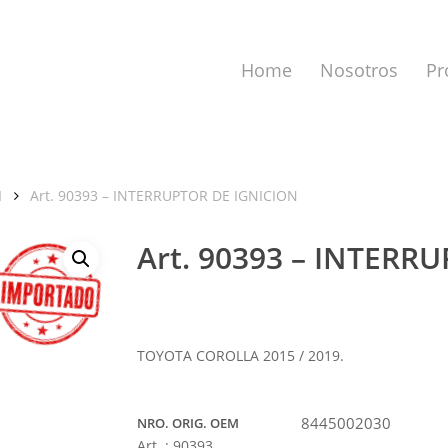
Home
Nosotros
Pr
N
Art. 90393 – INTERRUPTOR DE IGNICION
Art. 90393 – INTERR
a cerrar.
TOYOTA COROLLA 2015 / 2019.
8445002030
NRO. ORIG. OEM
Art. :
90393