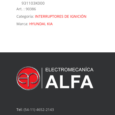
931103K000
Art. :
90386
Categoría:
INTERRUPTORES DE IGNICIÓN
Marca:
HYUNDAI
,
KIA
Tel:
(54-11) 4652-2143