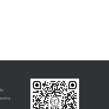
5
da
gentina