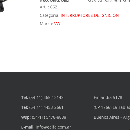
KOSTAL:357.905.86
NRO. ORIG. OEM
Art. :
662
Categoría:
INTERRUPTORES DE IGNICIÓN
Marca:
VW
Tel:
(54-11) 4652-2143
Finlandia 5178
Tel:
(54-11) 4453-2661
(CP 1766) La Tabla
Wsp:
(54-11) 5478-8888
Buenos Aires - Ar
E-mail:
info@ealfa.com.ar