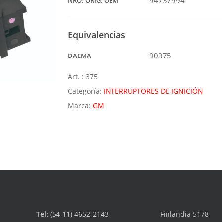
94737994
NRO. ORIG. OEM
Equivalencias
90375
DAEMA
Art. :
375
Categoría:
INTERRUPTORES DE IGNICIÓN
Marca:
GM
Tel:
(54-11) 4652-2143
Finlandia 5178