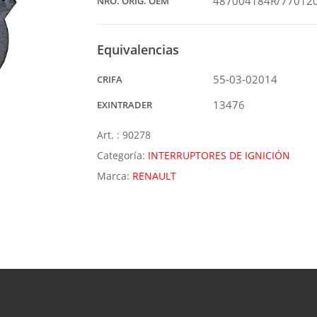
487004184R/77012
NRO. ORIG. OEM
Equivalencias
55-03-02014
CRIFA
13476
EXINTRADER
Art. :
90278
Categoría:
INTERRUPTORES DE IGNICIÓN
Marca:
RENAULT