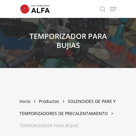
Skip
Menu
to
search
Close
main
Menu
content
TEMPORIZADOR
PARA
BUJIAS
Inicio
Productos
SOLENOIDES DE PARE Y
TEMPORIZADORES DE PRECALENTAMIENTO
TEMPORIZADOR PARA BUJIAS