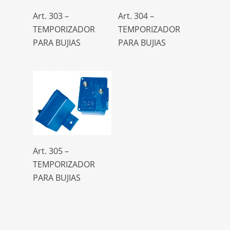
Leer Más
Leer Más
MERCEDES BENZ
6
Art. 303 –
Art. 304 –
TEMPORIZADOR
TEMPORIZADOR
PEUGEOT
46
PARA BUJIAS
PARA BUJIAS
PEUGEOT-CITROÊN
1
RENAULT
84
SCANIA
7
TOYOTA
4
UNIVERSAL PESADA
2
UNIVERSALES
23
VALlANT
24
Leer Más
Art. 305 –
VOLVO
6
TEMPORIZADOR
VW
58
PARA BUJIAS