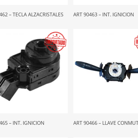
Leer Más
Leer Más
462 – TECLA ALZACRISTALES
ART 90463 – INT. IGNICION
Leer Más
Leer Más
465 – INT. IGNICION
ART 90466 – LLAVE CONM