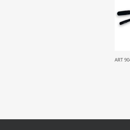
VOLVO
6
VW
58
ART 9