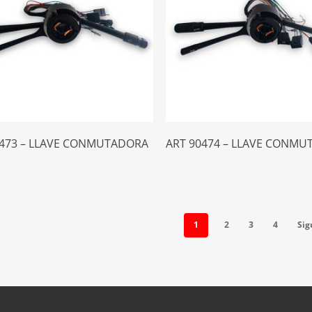
Leer Más
Leer Más
0473 – LLAVE CONMUTADORA
ART 90474 – LLAVE CONM
1
2
3
4
Sig