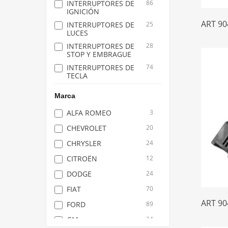
INTERRUPTORES DE
86
IGNICIÓN
ART 90
INTERRUPTORES DE
25
LUCES
INTERRUPTORES DE
28
STOP Y EMBRAGUE
INTERRUPTORES DE
74
TECLA
INTERRUPTORES
40
Marca
DIRECCIONALES
INTERRUPTORES Y
7
ALFA ROMEO
3
PISTAS DE BOCINAS
CHEVROLET
20
LLAVES
125
CONMUTADORAS
CHRYSLER
24
PALANCAS DE GIRO
10
CITROËN
12
Y GUIÑO DE LUCES
DODGE
24
PORTA ESCOBILLAS
8
FIAT
70
PROTECTORES
6
TÉRMICOS
ART 90
FORD
89
RELAYS
17
GM
24
SIRENAS
4