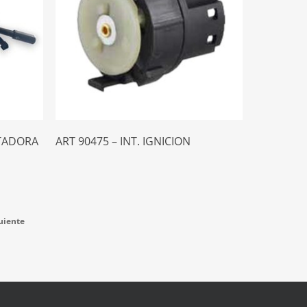
Leer Más
UTADORA
ART 90475 – INT. IGNICION
uiente