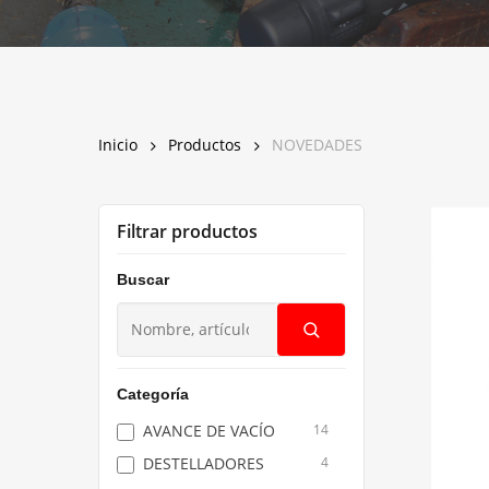
Presione la tecla <Enter> para buscar, o <Escape> par
Inicio
Productos
NOVEDADES
Filtrar productos
Buscar
Buscar
productos
Categoría
AVANCE DE VACÍO
14
DESTELLADORES
4