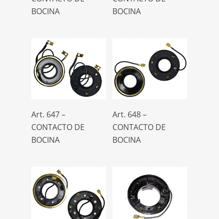
BOCINA
BOCINA
PEUGEOT-CITROÊN
1
RENAULT
84
SCANIA
7
TOYOTA
4
UNIVERSAL PESADA
2
UNIVERSALES
23
VALlANT
24
Leer Más
Leer Más
Art. 647 –
Art. 648 –
VOLVO
6
CONTACTO DE
CONTACTO DE
VW
58
BOCINA
BOCINA