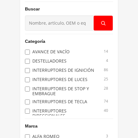
Buscar
Buscar
productos
Categoría
AVANCE DE VACÍO
14
DESTELLADORES
4
INTERRUPTORES DE IGNICIÓN
86
INTERRUPTORES DE LUCES
25
INTERRUPTORES DE STOP Y
28
EMBRAGUE
INTERRUPTORES DE TECLA
74
INTERRUPTORES
40
DIRECCIONALES
INTERRUPTORES Y PISTAS DE
7
Marca
BOCINAS
ALFA ROMEO
3
LLAVES CONMUTADORAS
125