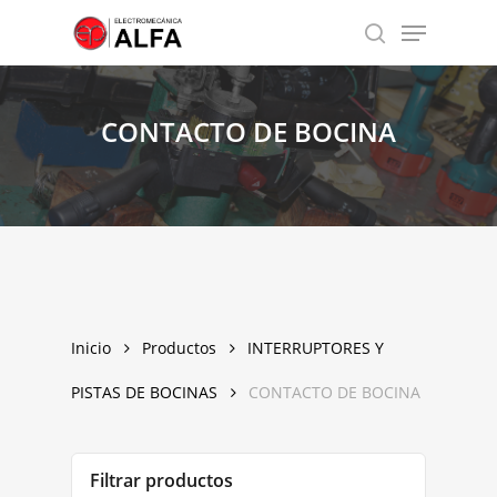
Skip
Menu
to
search
Close
main
Menu
content
CONTACTO
DE
BOCINA
Inicio
Productos
INTERRUPTORES Y
PISTAS DE BOCINAS
CONTACTO DE BOCINA
Filtrar productos