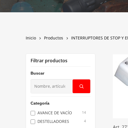
Presione la tecla <Enter> para buscar, o <Escape> par
Inicio
Productos
INTERRUPTORES DE STOP Y 
Filtrar productos
Buscar
Buscar
productos
Categoría
AVANCE DE VACÍO
14
DESTELLADORES
4
Art. 2