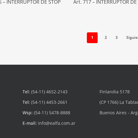
16 – INTERRUPTOR DE STOP
Art. 717 – INTERRUPTOR DE
1
2
3
Siguie
Tel:
(54-11) 4652-2143
Finlandia 5178
Tel:
(54-11) 4453-2661
(CP 1766) La Tabla
Wsp:
(54-11) 5478-8888
Buenos Aires - Ar
E-mail:
info@ealfa.com.ar