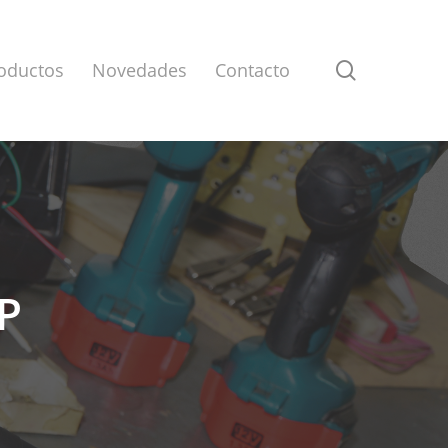
search
oductos
Novedades
Contacto
P