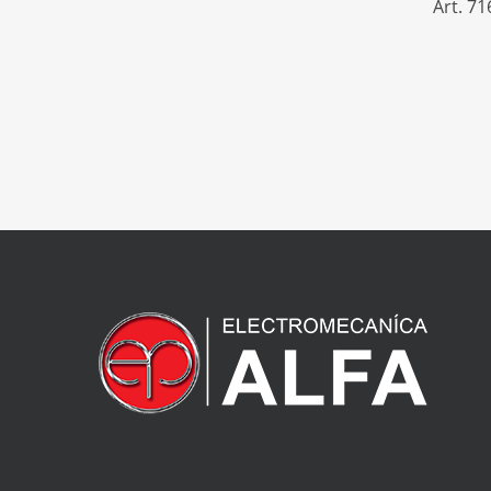
Art. 7
VOLVO
6
VW
58