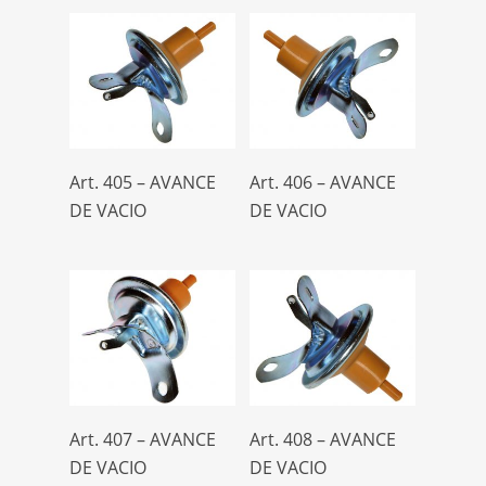
RENAULT
84
SCANIA
7
TOYOTA
4
UNIVERSAL PESADA
2
UNIVERSALES
23
Leer Más
Leer Más
Art. 405 – AVANCE
Art. 406 – AVANCE
VALlANT
24
DE VACIO
DE VACIO
VOLVO
6
VW
58
Leer Más
Leer Más
Art. 407 – AVANCE
Art. 408 – AVANCE
DE VACIO
DE VACIO