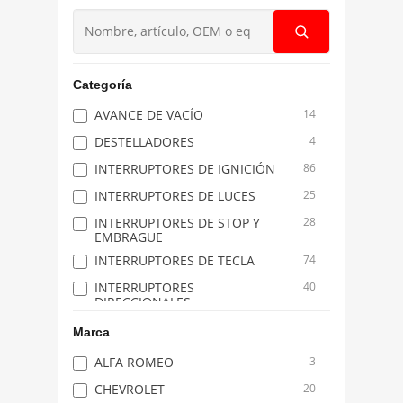
Buscar
productos
Categoría
AVANCE DE VACÍO
14
DESTELLADORES
4
INTERRUPTORES DE IGNICIÓN
86
INTERRUPTORES DE LUCES
25
INTERRUPTORES DE STOP Y
28
EMBRAGUE
INTERRUPTORES DE TECLA
74
INTERRUPTORES
40
DIRECCIONALES
INTERRUPTORES Y PISTAS DE
7
Marca
BOCINAS
ALFA ROMEO
3
LLAVES CONMUTADORAS
125
CHEVROLET
20
PALANCAS DE GIRO Y GUIÑO DE
10