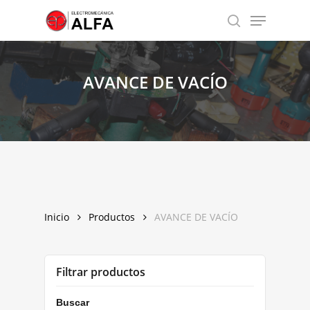
Skip
Menu
to
search
Close
main
Menu
content
AVANCE
DE
VACÍO
Inicio
Productos
AVANCE DE VACÍO
Filtrar productos
Buscar